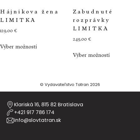
Hájnikova žena
Zabudnuté
LIMITKA
rozprávky
LIMITKA
129,00
€
249,00
€
This
Výber možností
product
This
Výber možností
has
product
multiple
has
variants.
multiple
The
variants.
© Vydavateľstvo Tatran 2026
options
The
may
options
Klariská 16, 815 82 Bratislava
be
may
+421 917 786 174
chosen
be
info@slovtatran.sk
on
chosen
the
on